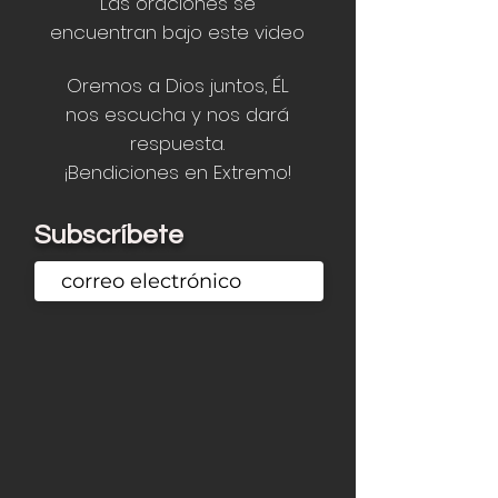
Las oraciones se
encuentran bajo este video
Oremos a Dios juntos, ÉL
nos
escucha y nos dará
respuesta.
¡
Bendiciones en Extremo!
Subscríbete